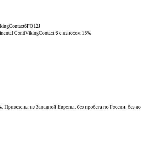
ikingContact6FQ12J
nental ContiVikingContact 6 с износом 15%
5%. Привезены из Западной Европы, без пробега по России, без д