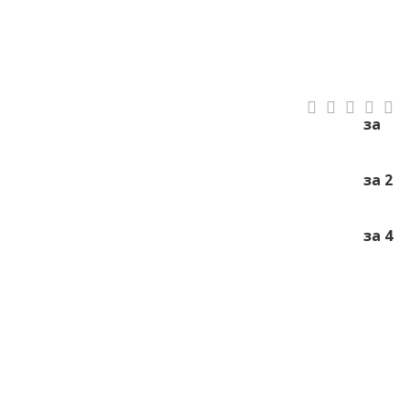
за
за 2
за 4