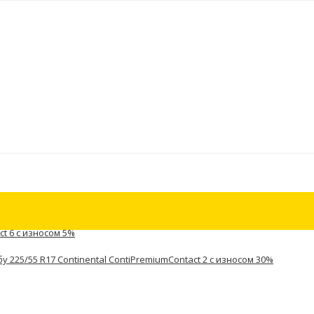
ct 6 с износом 5%
у 225/55 R17 Continental ContiPremiumContact 2 с износом 30%