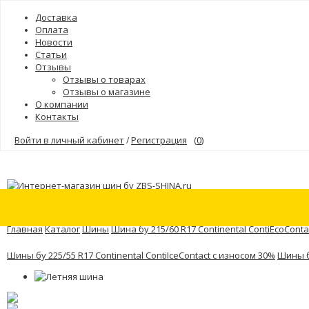
Доставка
Оплата
Новости
Статьи
Отзывы
Отзывы о товарах
Отзывы о магазине
О компании
Контакты
Войти в личный кабинет
Регистрация
(
0
)
/
Шины
Бренды
Главная
Каталог
Шины
Шина бу 215/60 R17 Continental ContiEcoConta
Шины бу 225/55 R17 Continental ContiIceContact с износом 30%
Шины б