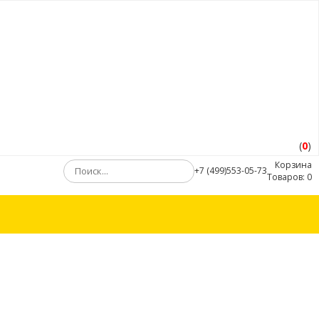
(
0
)
Корзина
+7 (499)553-05-73
Товаров:
0