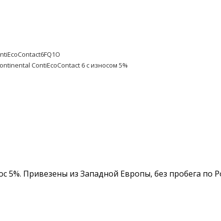
ontiEcoContact6FQ1O
ontinental ContiEcoContact 6 с износом 5%
знос 5%. Привезены из Западной Европы, без пробега по 