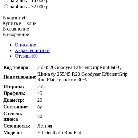
за 2 шт.
- 16 000 р
за 4 шт.
- 32 000 р
В корзину
0
Купить в 1 клик
В сравнение
В избранное
Описание
Характеристики
Отзывы(0)
Код товара
2554520GoodyearEfficientGripRunFlatFQ1
Шина бу 255/45 R20 Goodyear EfficientGrip
Наименование
Run Flat с износом 30%
Ширина:
255
Профиль:
45
Диаметр:
20
Состояние:
бу
Степень
30
износа
Сезонность:
Летняя
Модель:
EfficientGrip Run Flat