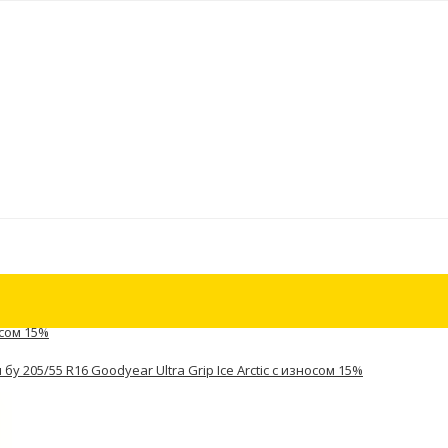
осом 15%
бу 205/55 R16 Goodyear Ultra Grip Ice Arctic с износом 15%