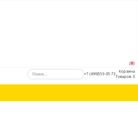
(
0
)
Корзина
+7 (499)553-05-73
Товаров:
0