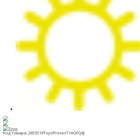
Код товара: 2653519ToyoProxesT1AOFQ4J