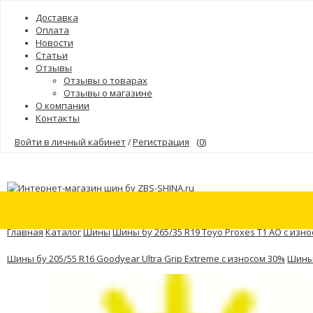
Доставка
Оплата
Новости
Статьи
Отзывы
Отзывы о товарах
Отзывы о магазине
О компании
Контакты
Войти в личный кабинет
Регистрация
(
0
)
/
Шины
Бренды
Главная
Каталог
Шины
Шины бу 265/35 R19 Toyo Proxes T1 AO с изн
Шины бу 205/55 R16 Goodyear Ultra Grip Extreme с износом 30%
Шины 