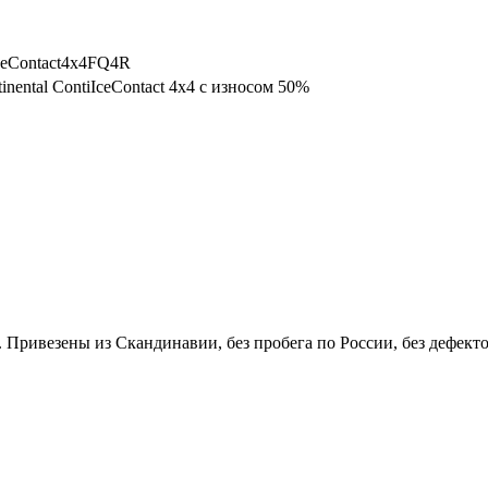
IceContact4x4FQ4R
nental ContiIceContact 4x4 с износом 50%
%. Привезены из Скандинавии, без пробега по России, без дефект