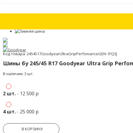
Шины бу 195/65 R15 Nokian Hakkapeliitta 7 с износом 15%
Шины бу 195
Код товара: 2454517GoodyearUltraGripPerfomanceGEN-1FQ3J
Шины бу 245/45 R17 Goodyear Ultra Grip Perf
В наличии: 3 шт.
2 шт.
- 12 500 р
4 шт.
- 25 000 р
В КОРЗИНУ