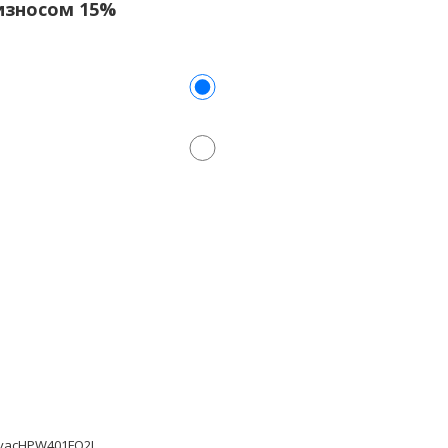
 износом 15%
vacHPW401FQ2J