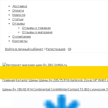
Доставка
Оплата
Новости
Статьи
Отзывы
Отзывы о товарах
Отзывы о магазине
О компании
Контакты
Войти в личный кабинет
Регистрация
(
0
)
/
Шины
Бренды
Главная
Каталог
Шины
Шины бу 205/75 R16 Hankook Zovac HP W401 
Шины бу 185/65 R14 Continental ContiWinterContact TS 850 с износом 