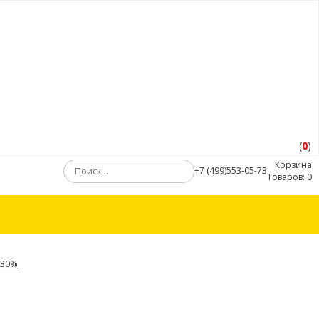
(
0
)
Корзина
+7 (499)553-05-73
Товаров:
0
 30%