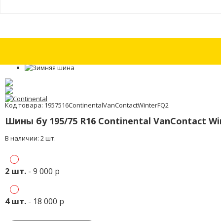
Шины бу 185/55 R15 Continental IceContact 2 с износом 15%
Шины бу 18
Код товара: 1957516ContinentalVanContactWinterFQ2
Шины бу 195/75 R16 Continental VanContact Wi
В наличии: 2 шт.
2 шт.
- 9 000 р
4 шт.
- 18 000 р