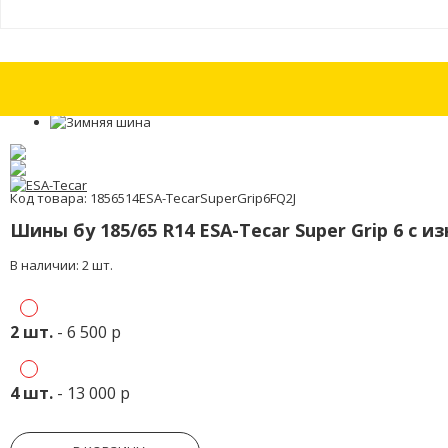
Шина бу 285/35 R20 Michelin Pilot Sport PS 3 с износом 15%
Шина бу 285
Код товара: 1856514ESA-TecarSuperGrip6FQ2J
Шины бу 185/65 R14 ESA-Tecar Super Grip 6 с и
В наличии: 2 шт.
2 шт.
- 6 500 р
4 шт.
- 13 000 р