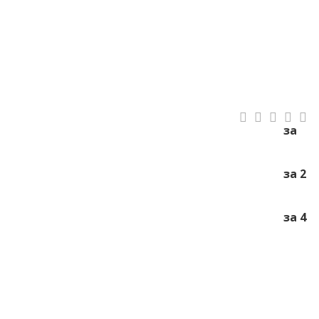
за
за 2
за 4