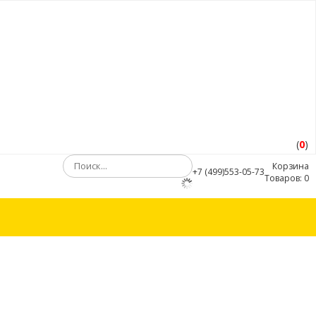
(
0
)
Корзина
+7 (499)553-05-73
Товаров:
0