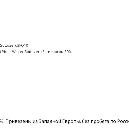
erSottozero3FQ10
Pirelli Winter Sottozero 3 с износом 30%
с 30%. Привезены из Западной Европы, без пробега по Рос