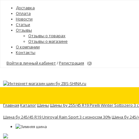
Доставка
Оплата
Новости
Статьи
Отзывы
Отзывы о товарах
Отзывы о магазине
О компании
Контакты
Войти в личный кабинет
Регистрация
(
0
)
/
Шины
Бренды
Главная
Каталог
Шины
Шины бу 255/45 R19 Pirelli Winter Sottozero 3
Шина бу 245/45 R19 Uniroyal Rain Sport 3 с износом 30%
Шина бу 245/4