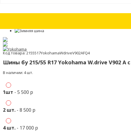
Шина бу 215/60 R16 Yokohama C.drive AC01 с износом 15%
Шина бу 21
Код товара: 2155517YokohamaWdriveV902AFQ4
Шины бу 215/55 R17 Yokohama W.drive V902 A 
В наличии: 4 шт.
1шт
- 5 500 р
2 шт.
- 8 500 р
4 шт.
- 17 000 р