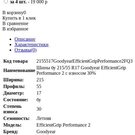
за 4 шт.
- 19 000 р
В корзину
0
Купить в 1 клик
В сравнение
В избранное
Описание
Характеристики
Отзывы(0)
Код товара
2155517GoodyearEfficientGripPerformance2FQ3
Шины бу 215/55 R17 Goodyear EfficientGrip
Наименование
Performance 2 с износом 30%
Ширина:
215
Профиль:
55
Диаметр:
17
Состояние:
бу
Степень
30
износа
Сезонность:
Летняя
Модель:
EfficientGrip Performance 2
Бренд:
Goodyear