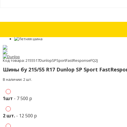
Шина бу 215/60 R16 Goodyear Excellence с износом 30%
Шина бу 215/
Код товара: 2155517DunlopSPSportFastResponseFQ2J
Шины бу 215/55 R17 Dunlop SP Sport FastRespo
В наличии: 2 шт.
1шт
- 7 500 р
2 шт.
- 12 500 р