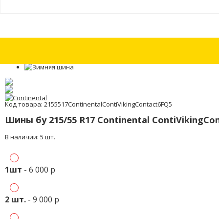
Шина бу 215/60 R16 Dunlop SP Sport FastResponse с износом 15%
Шин
Код товара: 2155517ContinentalContiVikingContact6FQ5
Шины бу 215/55 R17 Continental ContiVikingCo
В наличии: 5 шт.
1шт
- 6 000 р
2 шт.
- 9 000 р