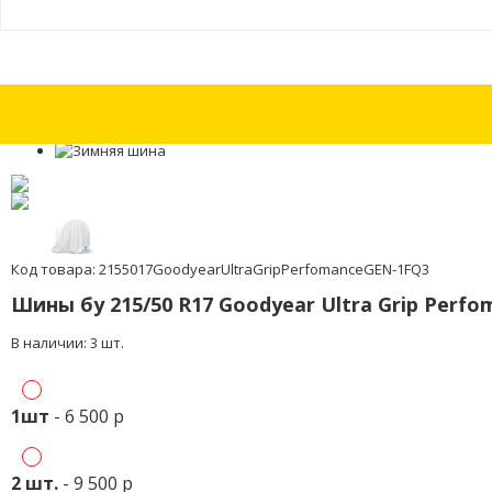
Шина бу 215/55 R17 Vredestein Wintrac Xtreme с износом 30%
Шина бу
Код товара: 2155017GoodyearUltraGripPerfomanceGEN-1FQ3
Шины бу 215/50 R17 Goodyear Ultra Grip Perf
В наличии: 3 шт.
1шт
- 6 500 р
2 шт.
- 9 500 р