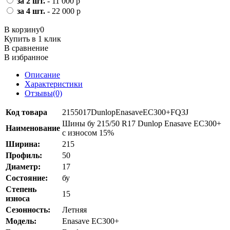
за 2 шт.
- 11 000 р
за 4 шт.
- 22 000 р
В корзину
0
Купить в 1 клик
В сравнение
В избранное
Описание
Характеристики
Отзывы(0)
Код товара
2155017DunlopEnasaveEC300+FQ3J
Шины бу 215/50 R17 Dunlop Enasave EC300+
Наименование
с износом 15%
Ширина:
215
Профиль:
50
Диаметр:
17
Состояние:
бу
Степень
15
износа
Сезонность:
Летняя
Модель:
Enasave EC300+