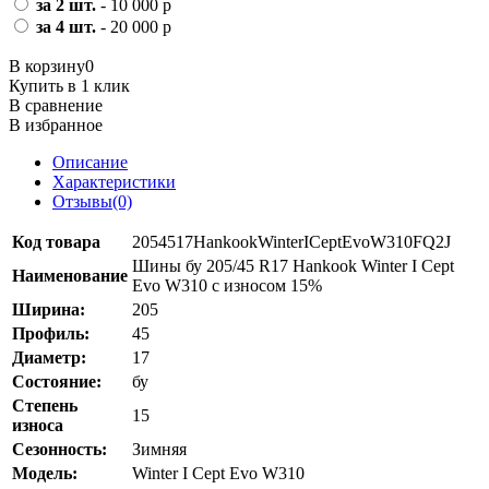
за 2 шт.
- 10 000 р
за 4 шт.
- 20 000 р
В корзину
0
Купить в 1 клик
В сравнение
В избранное
Описание
Характеристики
Отзывы(0)
Код товара
2054517HankookWinterICeptEvoW310FQ2J
Шины бу 205/45 R17 Hankook Winter I Cept
Наименование
Evo W310 с износом 15%
Ширина:
205
Профиль:
45
Диаметр:
17
Состояние:
бу
Степень
15
износа
Сезонность:
Зимняя
Модель:
Winter I Cept Evo W310