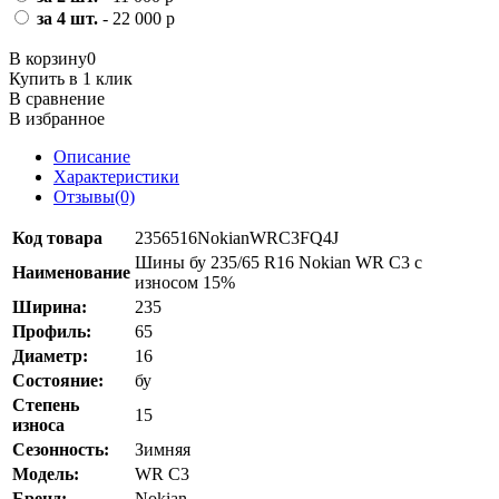
за 4 шт.
- 22 000 р
В корзину
0
Купить в 1 клик
В сравнение
В избранное
Описание
Характеристики
Отзывы(0)
Код товара
2356516NokianWRC3FQ4J
Шины бу 235/65 R16 Nokian WR C3 с
Наименование
износом 15%
Ширина:
235
Профиль:
65
Диаметр:
16
Состояние:
бу
Степень
15
износа
Сезонность:
Зимняя
Модель:
WR C3
Бренд:
Nokian