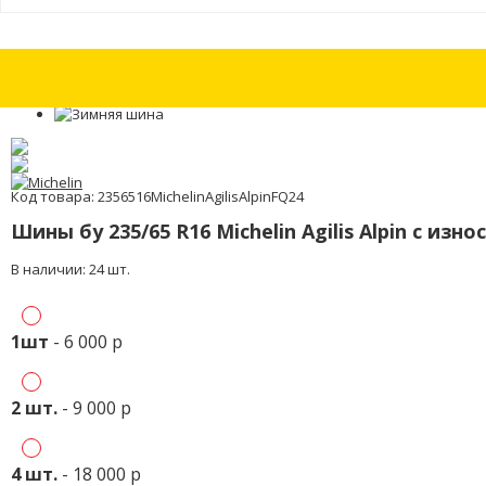
Шина бу 215/45 R17 Nexen Nfera SU1 с износом 15%
Шина бу 215/45 R
Код товара: 2356516MichelinAgilisAlpinFQ24
Шины бу 235/65 R16 Michelin Agilis Alpin с изн
В наличии: 24 шт.
1шт
- 6 000 р
2 шт.
- 9 000 р
4 шт.
- 18 000 р