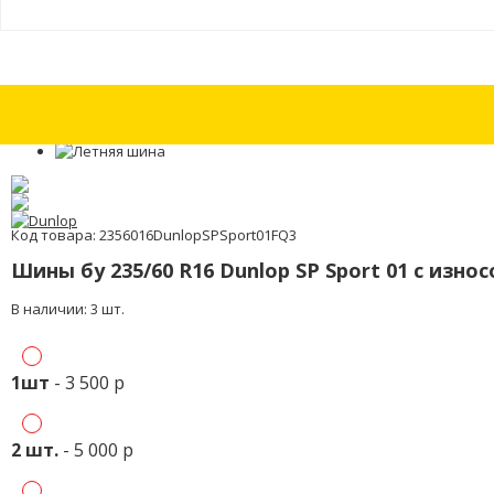
Шина бу 215/45 R17 Falken Ziex ZE310 Ecorun с износом 30%
Шина бу 2
Код товара: 2356016DunlopSPSport01FQ3
Шины бу 235/60 R16 Dunlop SP Sport 01 с изно
В наличии: 3 шт.
1шт
- 3 500 р
2 шт.
- 5 000 р