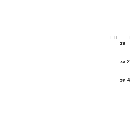
за
за 2
за 4