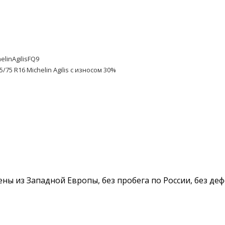
elinAgilisFQ9
/75 R16 Michelin Agilis с износом 30%
езены из Западной Европы, без пробега по России, без де