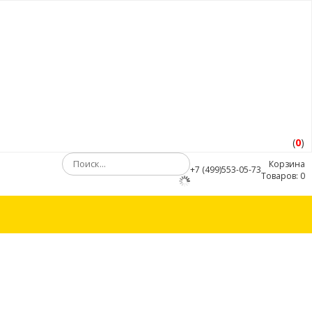
(
0
)
Корзина
+7 (499)553-05-73
Товаров:
0