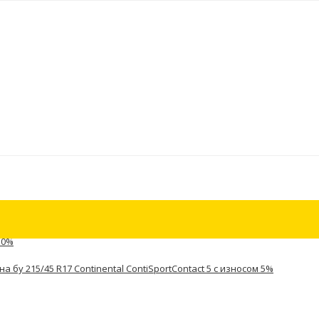
30%
а бу 215/45 R17 Continental ContiSportContact 5 с износом 5%