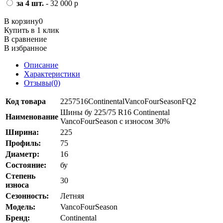
за 4 шт.
- 32 000 р
В корзину
0
Купить в 1 клик
В сравнение
В избранное
Описание
Характеристики
Отзывы(0)
Код товара
2257516ContinentalVancoFourSeasonFQ2
Шины бу 225/75 R16 Continental
Наименование
VancoFourSeason с износом 30%
Ширина:
225
Профиль:
75
Диаметр:
16
Состояние:
бу
Степень
30
износа
Сезонность:
Летняя
Модель:
VancoFourSeason
Бренд:
Continental