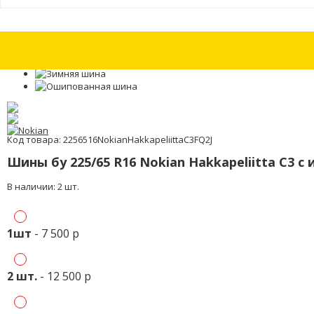
Шина бу 215/45 R16 Pirelli Cinturato all season + с износом 15%
Шина бу
Код товара: 2256516NokianHakkapeliittaC3FQ2J
Шины бу 225/65 R16 Nokian Hakkapeliitta C3 с
В наличии: 2 шт.
1шт
- 7 500 р
2 шт.
- 12 500 р