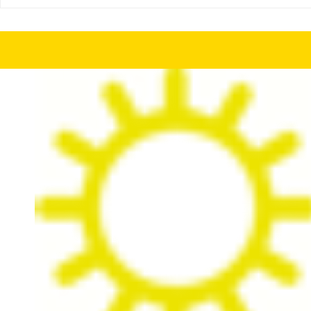
Шина бу 215/35 R19 Pirelli P Zero Nero с износом 30%
Шина бу 215/40 R