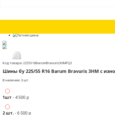
Шина бу 205/75 R16 Nokian cLine Van с износом 30%
Шина бу 205/75 R
Код товара: 2255516BarumBravuris3HMFQ3
Шины бу 225/55 R16 Barum Bravuris 3HM с изн
В наличии: 3 шт.
1шт
- 4 500 р
2 шт.
- 6 500 р