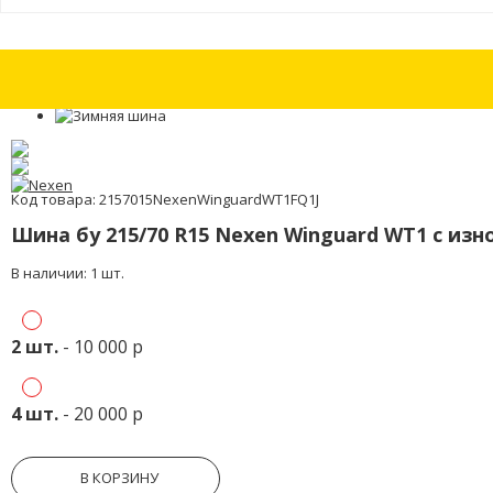
Шины бу 285/70 R17 Federal Couragia M/T с износом 30%
Шины бу 295/
Код товара: 2157015NexenWinguardWT1FQ1J
Шина бу 215/70 R15 Nexen Winguard WT1 с из
В наличии: 1 шт.
2 шт.
- 10 000 р
4 шт.
- 20 000 р
В КОРЗИНУ