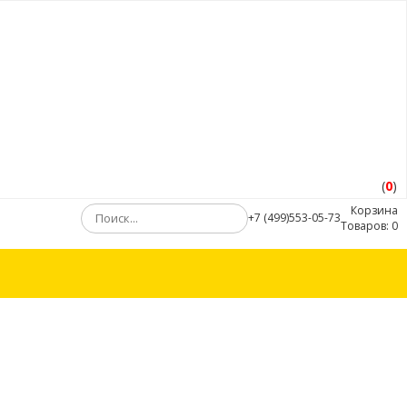
(
0
)
Корзина
+7 (499)553-05-73
Товаров:
0