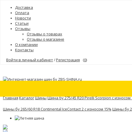
Доставка
Оплата
Новости
Статьи
Отзывы
Отзывы о товарах
Отзывы о магазине
О компании
Контакты
Войти в личный кабинет
Регистрация
(
0
)
/
Шины
Бренды
Главная
Каталог
Шины
Шина бу 275/45 R20 Pirelli Scorpion с износом
Шины бу 265/60 R18 Continental IceContact 2 с износом 15%
Шины бу 26