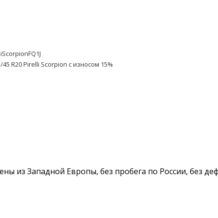
liScorpionFQ1J
45 R20 Pirelli Scorpion с износом 15%
езены из Западной Европы, без пробега по России, без д