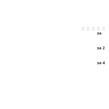
за
за 2
за 4