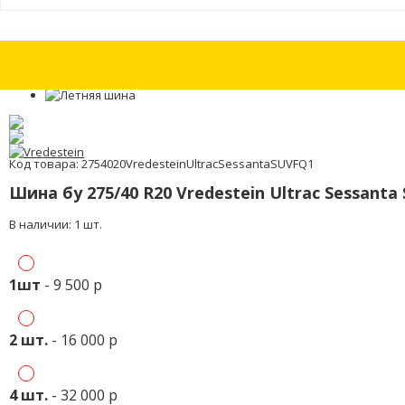
Шины бу 265/50 R20 Michelin Latitude Sport 3 с износом 30%
Шины бу 26
Код товара: 2754020VredesteinUltracSessantaSUVFQ1
Шина бу 275/40 R20 Vredestein Ultrac Sessanta
В наличии: 1 шт.
1шт
- 9 500 р
2 шт.
- 16 000 р
4 шт.
- 32 000 р