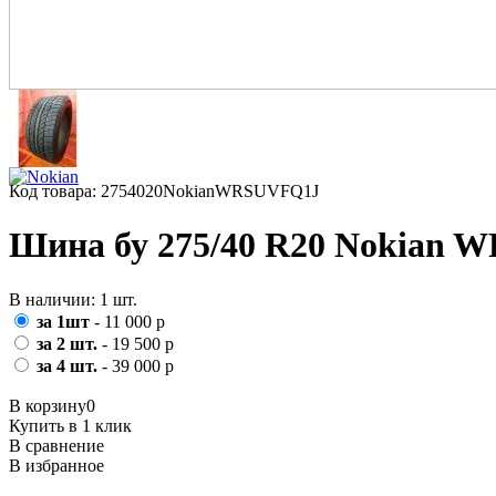
Код товара: 2754020NokianWRSUVFQ1J
Шина бу 275/40 R20 Nokian W
В наличии: 1 шт.
за 1шт
- 11 000 р
за 2 шт.
- 19 500 р
за 4 шт.
- 39 000 р
В корзину
0
Купить в 1 клик
В сравнение
В избранное