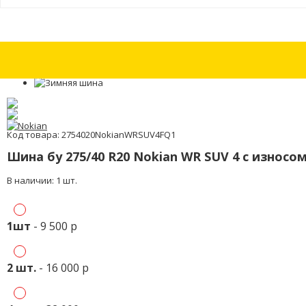
Шины бу 265/50 R19 Pirelli Scorpion Winter с износом 50%
Шины бу 265/
Код товара: 2754020NokianWRSUV4FQ1
Шина бу 275/40 R20 Nokian WR SUV 4 с износо
В наличии: 1 шт.
1шт
- 9 500 р
2 шт.
- 16 000 р