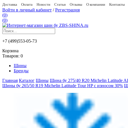
Доставка
Оплата
Новости
Статьи
Отзывы
О компании
Контакты
Войти в личный кабинет
/
Регистрация
(
0
)
(
0
)
+7 (499)553-05-73
Корзина
Товаров:
0
Шины
Бренды
Главная
Каталог
Шины
Шина бу 275/40 R20 Michelin Latitude A
Шины бу 265/50 R19 Michelin Latitude Tour HP с износом 30%
Ш