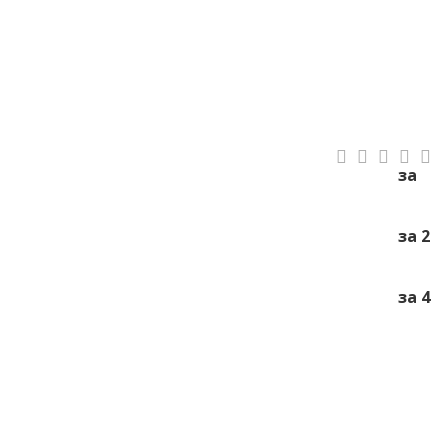
за
за 2
за 4