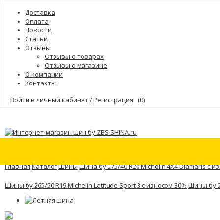
Доставка
Оплата
Новости
Статьи
Отзывы
Отзывы о товарах
Отзывы о магазине
О компании
Контакты
Войти в личный кабинет
Регистрация
(
0
)
/
Шины
Бренды
Главная
Каталог
Шины
Шина бу 275/40 R20 Michelin 4X4 Diamaris с и
Шины бу 265/50 R19 Michelin Latitude Sport 3 с износом 30%
Шины бу 26