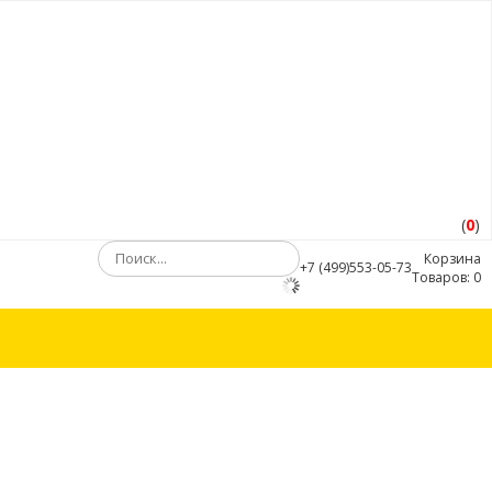
(
0
)
Корзина
+7 (499)553-05-73
Товаров:
0