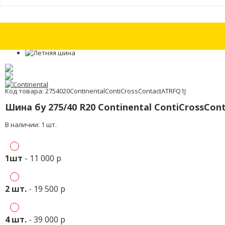
Шины бу 265/45 R21 Pirelli Scorpion Ice & Snow с износом 30%
Шины бу 
Код товара: 2754020ContinentalContiCrossContactATRFQ1J
Шина бу 275/40 R20 Continental ContiCrossCon
В наличии: 1 шт.
1шт
- 11 000 р
2 шт.
- 19 500 р
4 шт.
- 39 000 р