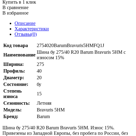
Купить в 1 клик
В сравнение
В избранное
Описание
Характеристики
Отзывы(0)
Код товара
2754020BarumBravuris5HMFQ1J
Шина бу 275/40 R20 Barum Bravuris 5HM с
Наименование
износом 15%
Ширина:
275
Профиль:
40
Диаметр:
20
Состояние:
бу
Степень
15
износа
Сезонность:
Летняя
Модель:
Bravuris 5HM
Бренд:
Barum
Шина бу 275/40 R20 Barum Bravuris 5HM. Износ 15%.
Привезены из Западной Европы, без пробега по России, без