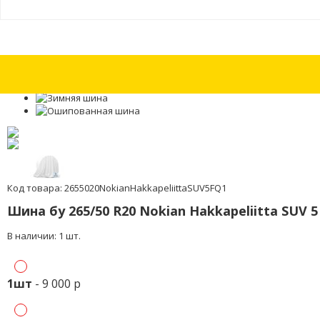
Шины бу 265/45 R18 Pirelli Winter 240 Sottozero 2 с износом 15%
Шины б
Код товара: 2655020NokianHakkapeliittaSUV5FQ1
Шина бу 265/50 R20 Nokian Hakkapeliitta SUV 
В наличии: 1 шт.
1шт
- 9 000 р