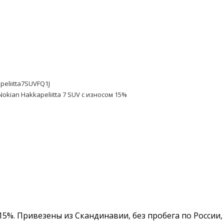
eliitta7SUVFQ1J
Nokian Hakkapeliitta 7 SUV с износом 15%
с 15%. Привезены из Скандинавии, без пробега по России