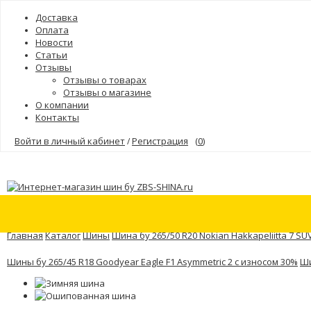
Доставка
Оплата
Новости
Статьи
Отзывы
Отзывы о товарах
Отзывы о магазине
О компании
Контакты
Войти в личный кабинет
Регистрация
(
0
)
/
Шины
Бренды
Главная
Каталог
Шины
Шина бу 265/50 R20 Nokian Hakkapeliitta 7 SU
Шины бу 265/45 R18 Goodyear Eagle F1 Asymmetric 2 с износом 30%
Ши