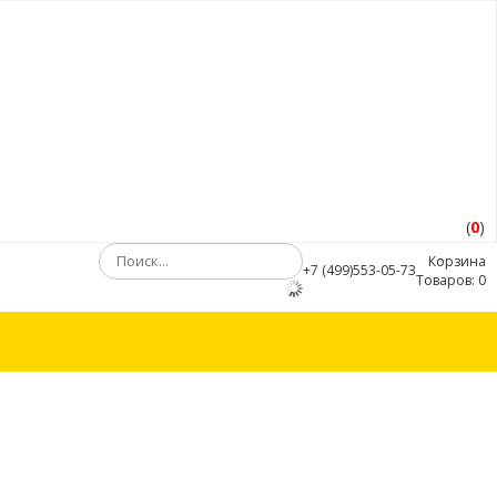
(
0
)
Корзина
+7 (499)553-05-73
Товаров:
0