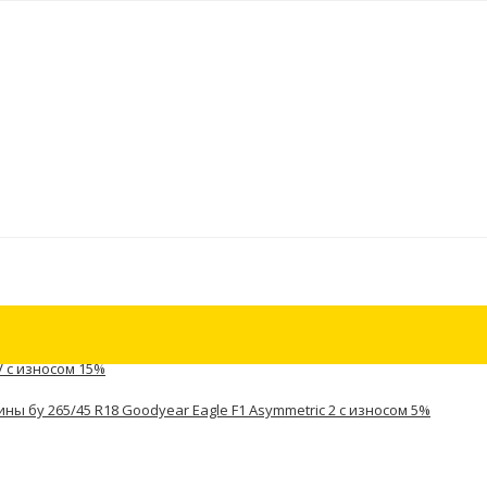
V с износом 15%
ны бу 265/45 R18 Goodyear Eagle F1 Asymmetric 2 с износом 5%