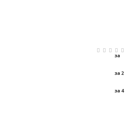
за
за 2
за 4