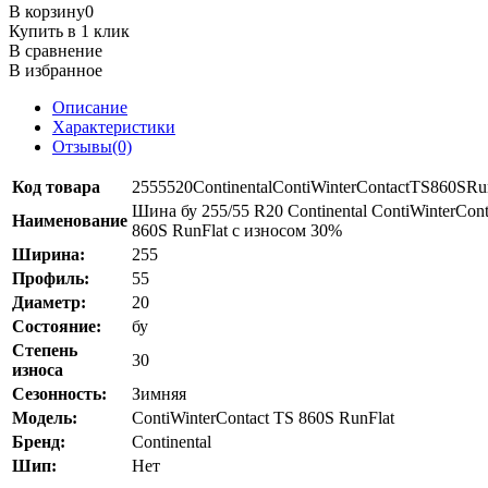
В корзину
0
Купить в 1 клик
В сравнение
В избранное
Описание
Характеристики
Отзывы(0)
Код товара
2555520ContinentalContiWinterContactTS860SR
Шина бу 255/55 R20 Continental ContiWinterCont
Наименование
860S RunFlat с износом 30%
Ширина:
255
Профиль:
55
Диаметр:
20
Состояние:
бу
Степень
30
износа
Сезонность:
Зимняя
Модель:
ContiWinterContact TS 860S RunFlat
Бренд:
Continental
Шип:
Нет