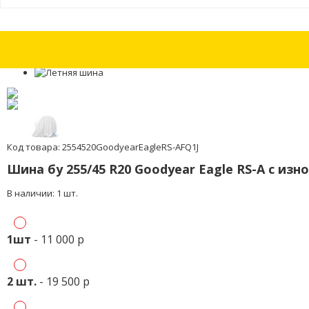
Шины бу 265/35 R19 Pirelli P Zero с износом 15%
Шины бу 265/35 R19 Pi
Код товара: 2554520GoodyearEagleRS-AFQ1J
Шина бу 255/45 R20 Goodyear Eagle RS-A с изн
В наличии: 1 шт.
1шт
- 11 000 р
2 шт.
- 19 500 р