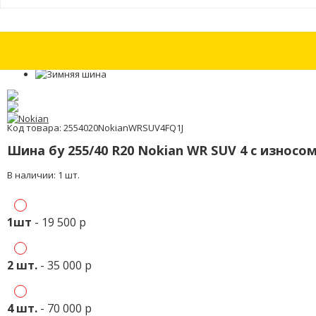
Шины бу 265/35 R18 Bridgestone Potenza RE 050A с износом 30%
Шины 
Код товара: 2554020NokianWRSUV4FQ1J
Шина бу 255/40 R20 Nokian WR SUV 4 с износо
В наличии: 1 шт.
1шт
- 19 500 р
2 шт.
- 35 000 р
4 шт.
- 70 000 р