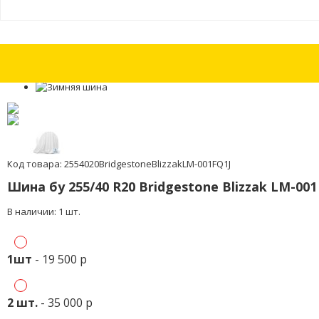
Шины бу 265/30 R20 Continental ContiWinterContact TS 830 P с износо
Код товара: 2554020BridgestoneBlizzakLM-001FQ1J
Шина бу 255/40 R20 Bridgestone Blizzak LM-00
В наличии: 1 шт.
1шт
- 19 500 р
2 шт.
- 35 000 р