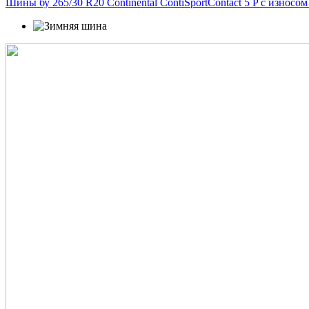
Шины бу 265/30 R20 Continental ContiSportContact 5 P с износо