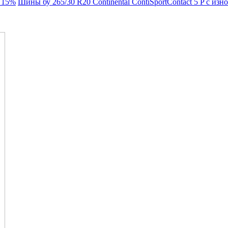
м 15%
Шины бу 265/30 R20 Continental ContiSportContact 5 P с из