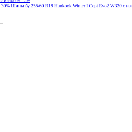
r с износом 15%
м 30%
Шины бу 255/60 R18 Hankook Winter I Cept Evo2 W320 с и