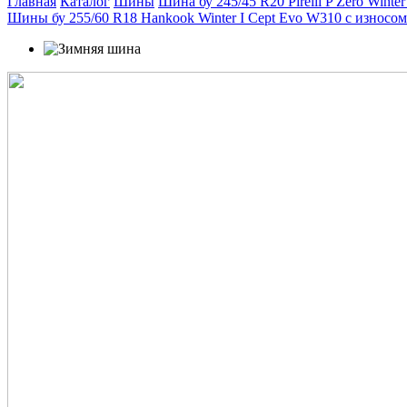
Главная
Каталог
Шины
Шина бу 245/45 R20 Pirelli P Zero Winte
Шины бу 255/60 R18 Hankook Winter I Cept Evo W310 с износо