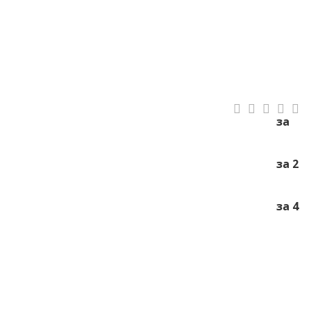
за
за 2
за 4