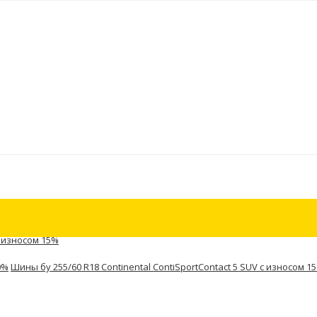
 с износом 15%
0%
Шины бу 255/60 R18 Continental ContiSportContact 5 SUV с износом 1