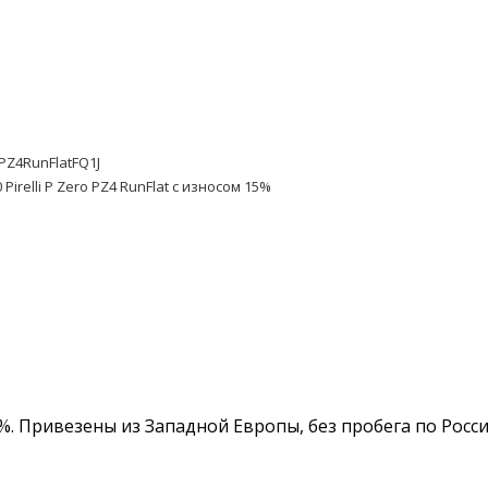
oPZ4RunFlatFQ1J
Pirelli P Zero PZ4 RunFlat с износом 15%
 15%. Привезены из Западной Европы, без пробега по Рос