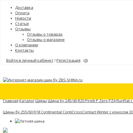
Доставка
Оплата
Новости
Статьи
Отзывы
Отзывы о товарах
Отзывы о магазине
О компании
Контакты
Войти в личный кабинет
Регистрация
(
0
)
/
Шины
Бренды
Главная
Каталог
Шины
Шина бу 245/40 R20 Pirelli P Zero PZ4 RunFlat
Шины бу 255/60 R18 Continental ContiCrossContact Winter с износом 3