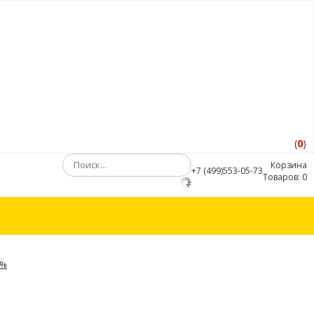
(
0
)
Корзина
+7 (499)553-05-73
Товаров:
0
5%