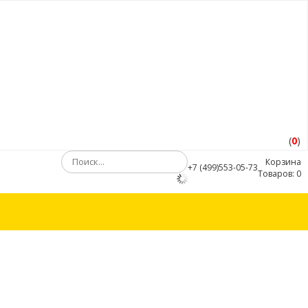
(
0
)
Корзина
+7 (499)553-05-73
Товаров:
0