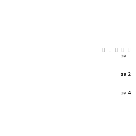
за
за 2
за 4