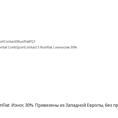
ortContact5RunFlatFQ1
ntal ContiSportContact 5 RunFlat с износом 30%
RunFlat. Износ 30%. Привезены из Западной Европы, без 