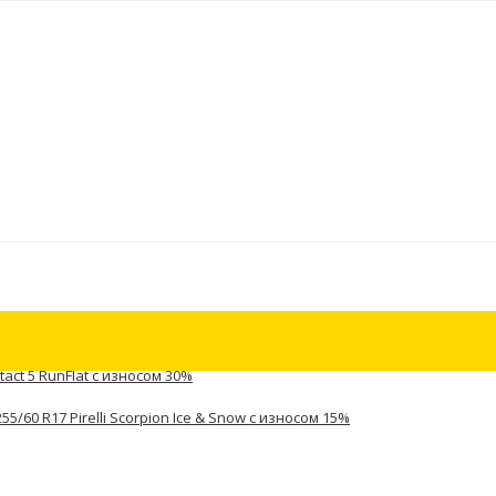
tact 5 RunFlat с износом 30%
5/60 R17 Pirelli Scorpion Ice & Snow с износом 15%