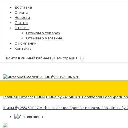
Доставка
Оплата
Новости
Статьи
Отзывы
Отзывы о товарах
Отзывы о магазине
О компании
Контакты
Войти в личный кабинет
Регистрация
(
0
)
/
Шины
Бренды
Главная
Каталог
Шины
Шина бу 245/40 R20 Continental ContiSportCon
Шины бу 255/60 R17 Michelin Latitude Sport 3 с износом 30%
Шины бу 25