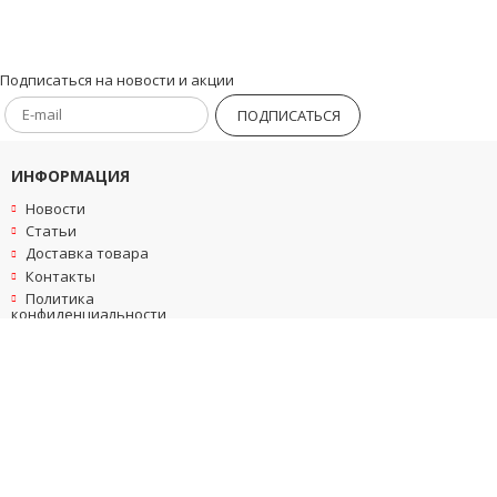
Подписаться на новости и акции
ПОДПИСАТЬСЯ
ИНФОРМАЦИЯ
Новости
Статьи
Доставка товара
Контакты
Политика
конфиденциальности
Пользовательское
соглашение
КОНТАКТЫ
+7(499)553-05-73
5052375@mail.ru
Москва, МКАД 16-й км, внешняя сторона