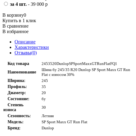
за 4 шт.
- 39 000 р
В корзину
0
Купить в 1 клик
В сравнение
В избранное
Описание
Характеристики
Отзывы(0)
Код товара
2453520DunlopSPSportMaxxGTRunFlatFQ1
Шина бу 245/35 R20 Dunlop SP Sport Maxx GT Run
Наименование
Flat с износом 30%
Ширина:
245
Профиль:
35
Диаметр:
20
Состояние:
бу
Степень
30
износа
Сезонность:
Летняя
Модель:
SP Sport Maxx GT Run Flat
Бренд:
Dunlop