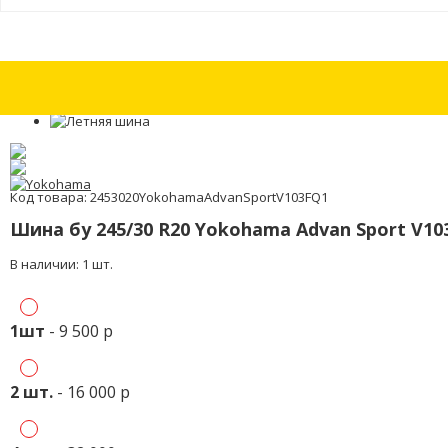
Шины бу 255/55 R19 Vredestein Ultrac Sessanta SUV с износом 30%
Ши
Код товара: 2453020YokohamaAdvanSportV103FQ1
Шина бу 245/30 R20 Yokohama Advan Sport V10
В наличии: 1 шт.
1шт
- 9 500 р
2 шт.
- 16 000 р