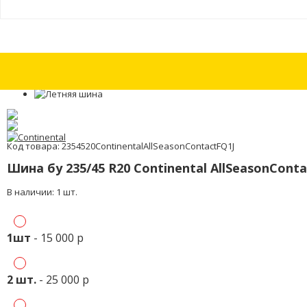
Шины бу 255/55 R19 Continental ContiWinterContact TS 850 P SUV с из
Код товара: 2354520ContinentalAllSeasonContactFQ1J
Шина бу 235/45 R20 Continental AllSeasonCont
В наличии: 1 шт.
1шт
- 15 000 р
2 шт.
- 25 000 р