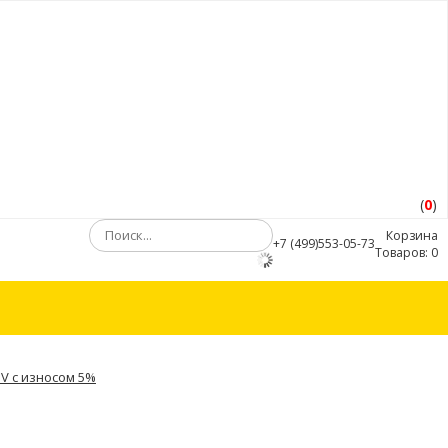
(
0
)
Корзина
+7 (499)553-05-73
Товаров:
0
UV с износом 5%