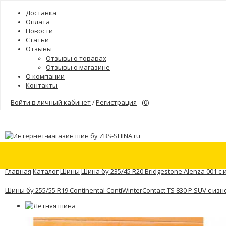
Доставка
Оплата
Новости
Статьи
Отзывы
Отзывы о товарах
Отзывы о магазине
О компании
Контакты
Войти в личный кабинет
Регистрация
(
0
)
/
Шины
Бренды
Главная
Каталог
Шины
Шина бу 235/45 R20 Bridgestone Alenza 001 с
Шины бу 255/55 R19 Continental ContiWinterContact TS 830 P SUV с из