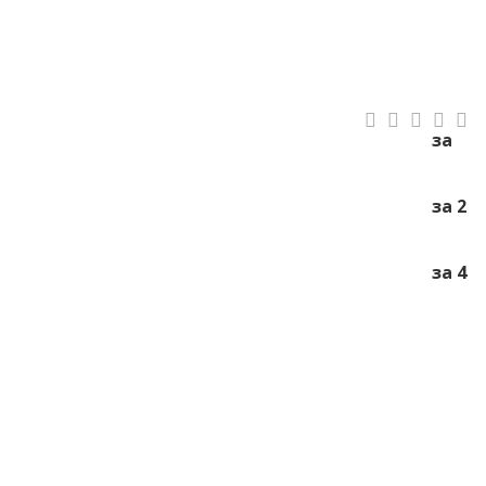
за
за 2
за 4