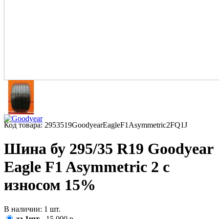
Код товара: 2953519GoodyearEagleF1Asymmetric2FQ1J
Шина бу 295/35 R19 Goodyear
Eagle F1 Asymmetric 2 с
износом 15%
В наличии: 1 шт.
за 1шт
- 15 000 р