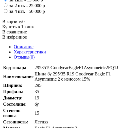
за 2 шт.
- 25 000 р
за 4 шт.
- 50 000 р
В корзину
0
Купить в 1 клик
В сравнение
В избранное
Описание
Характеристики
Отзывы(0)
Код товара
2953519GoodyearEagleF1Asymmetric2FQ1J
Шина бу 295/35 R19 Goodyear Eagle F1
Наименование
Asymmetric 2 с износом 15%
Ширина:
295
Профиль:
35
Диаметр:
19
Состояние:
бу
Степень
15
износа
Сезонность:
Летняя