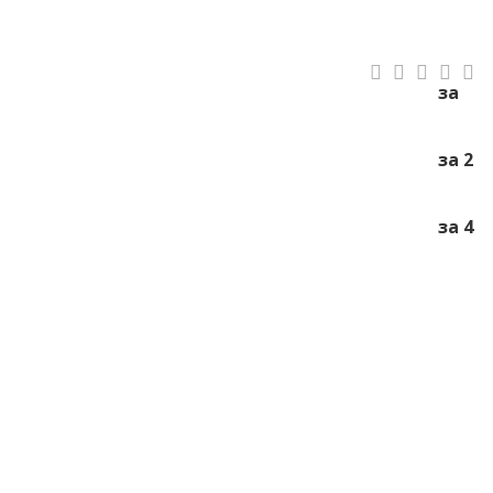
за
за 2
за 4