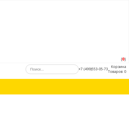
(
0
)
Корзина
+7 (499)553-05-73
Товаров:
0