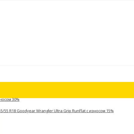
зносом 30%
5/55 R18 Goodyear Wrangler Ultra Grip RunFlat с износом 15%