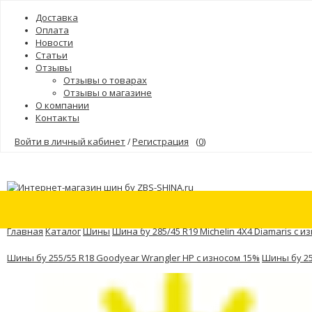
Доставка
Оплата
Новости
Статьи
Отзывы
Отзывы о товарах
Отзывы о магазине
О компании
Контакты
Войти в личный кабинет
Регистрация
(
0
)
/
Шины
Бренды
Главная
Каталог
Шины
Шина бу 285/45 R19 Michelin 4X4 Diamaris с и
Шины бу 255/55 R18 Goodyear Wrangler HP с износом 15%
Шины бу 25